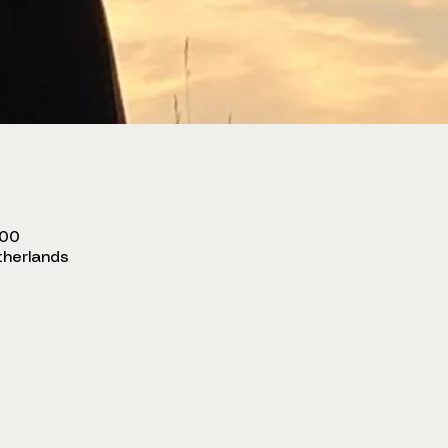
:00
therlands