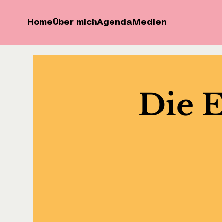
Home
Über mich
Agenda
Medien
Die 