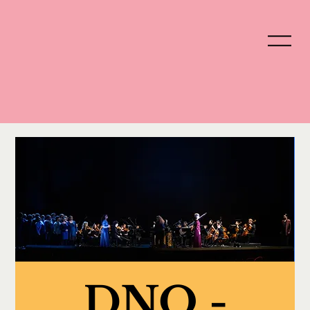
DNO -