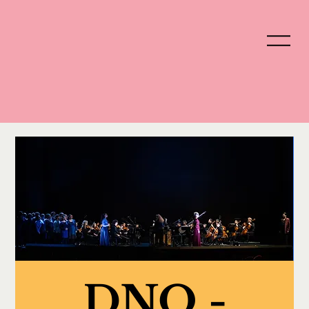
DNO -