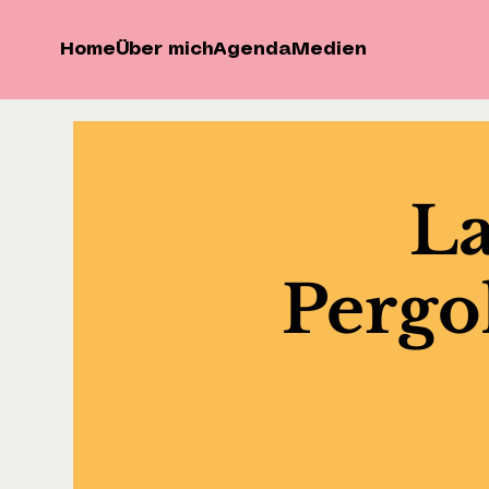
Home
Über mich
Agenda
Medien
La
Pergol