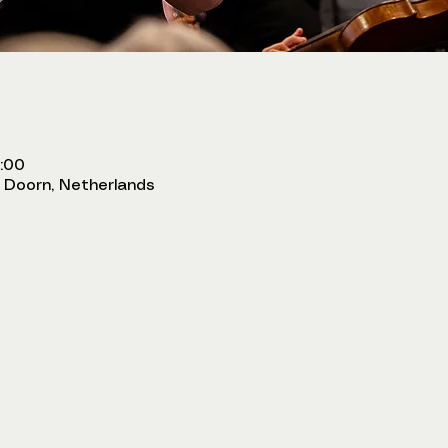
3:00
V Doorn, Netherlands