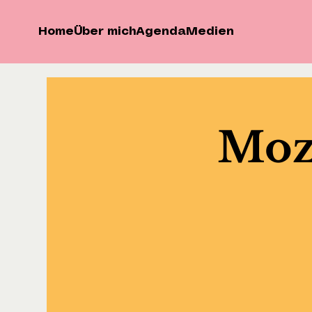
Home
Über mich
Agenda
Medien
Moza