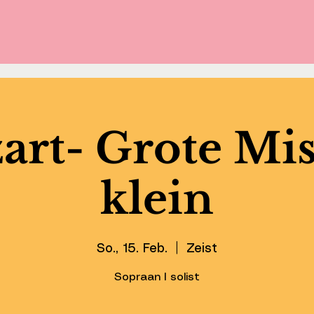
rt- Grote Mis
klein
So., 15. Feb.
  |  
Zeist
Sopraan I solist