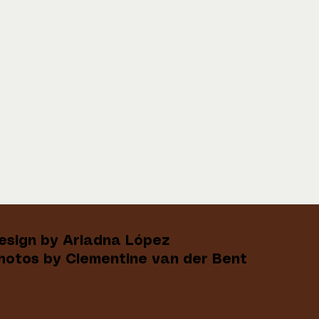
esign by Ariadna López
hotos by Clementine van der Bent