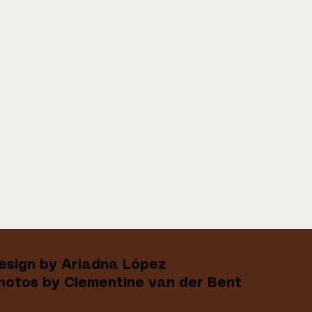
esign by Ariadna López
hotos by Clementine van der Bent