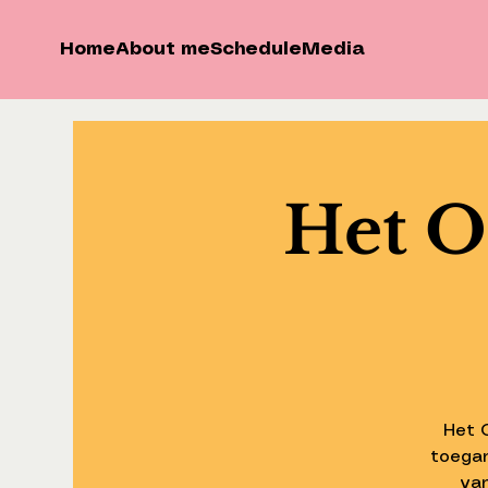
Home
About me
Schedule
Media
Het O
Het 
toegan
van