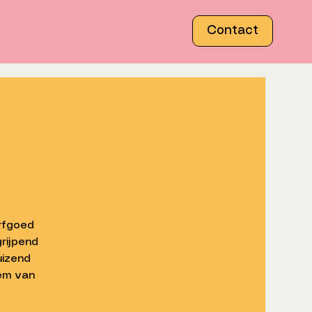
Contact
e
rfgoed
rijpend
uizend
lem van