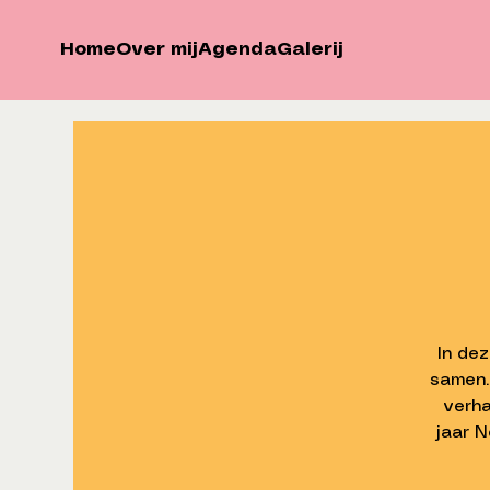
Home
Over mij
Agenda
Galerij
In de
samen.
verha
jaar N