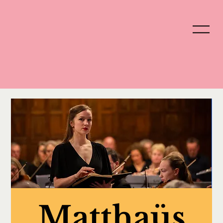
Matthaüs